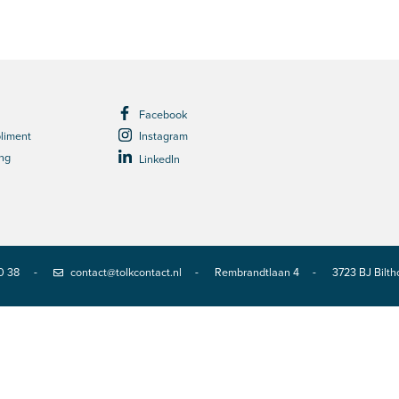
Facebook
pliment
Instagram
ing
LinkedIn
0 38
contact@tolkcontact.nl
Rembrandtlaan 4
3723 BJ
Bilt