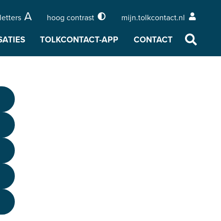
A
letters
hoog contrast
mijn.tolkcontact.nl
Menu
Naar
SATIES
TOLKCONTACT-APP
CONTACT
zoeken