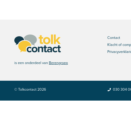
Contact
Klacht of com
Privacyverklar
is een onderdeel van
Berengroep
©
Tolkcontact
2026
030 304 0