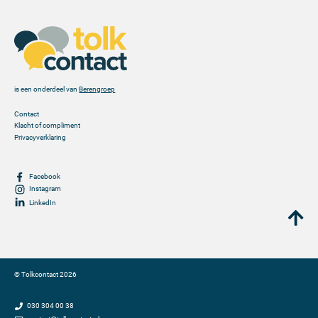
is een onderdeel van
Berengroep
Contact
Klacht of compliment
Privacyverklaring
Facebook
Instagram
LinkedIn
©
Tolkcontact
2026
030 304 00 38