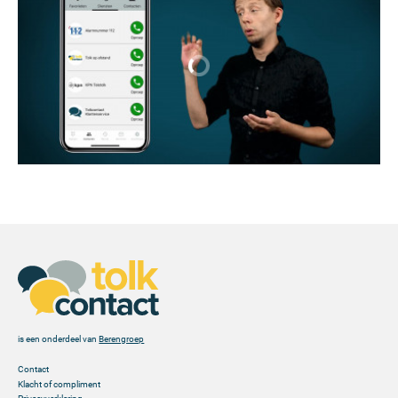
is een onderdeel van
Berengroep
Contact
Klacht of compliment