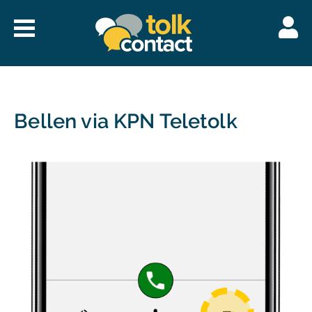
Naar
menu
Tolkcontact"/>
Bellen via KPN Teletolk