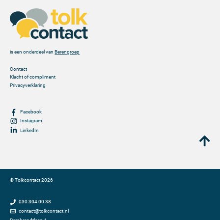
is een onderdeel van
Berengroep
Contact
Klacht of compliment
Privacyverklaring
Facebook
Instagram
LinkedIn
©
Tolkcontact
2026
030 304 00 38
contact@tolkcontact.nl