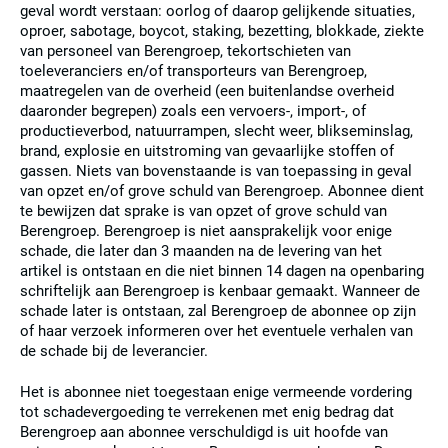
geval wordt verstaan: oorlog of daarop gelijkende situaties,
oproer, sabotage, boycot, staking, bezetting, blokkade, ziekte
van personeel van Berengroep, tekortschieten van
toeleveranciers en/of transporteurs van Berengroep,
maatregelen van de overheid (een buitenlandse overheid
daaronder begrepen) zoals een vervoers-, import-, of
productieverbod, natuurrampen, slecht weer, blikseminslag,
brand, explosie en uitstroming van gevaarlijke stoffen of
gassen. Niets van bovenstaande is van toepassing in geval
van opzet en/of grove schuld van Berengroep. Abonnee dient
te bewijzen dat sprake is van opzet of grove schuld van
Berengroep. Berengroep is niet aansprakelijk voor enige
schade, die later dan 3 maanden na de levering van het
artikel is ontstaan en die niet binnen 14 dagen na openbaring
schriftelijk aan Berengroep is kenbaar gemaakt. Wanneer de
schade later is ontstaan, zal Berengroep de abonnee op zijn
of haar verzoek informeren over het eventuele verhalen van
de schade bij de leverancier.
Het is abonnee niet toegestaan enige vermeende vordering
tot schadevergoeding te verrekenen met enig bedrag dat
Berengroep aan abonnee verschuldigd is uit hoofde van