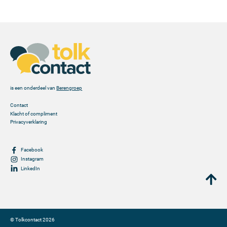
is een onderdeel van
Berengroep
Contact
Klacht of compliment
Privacyverklaring
Facebook
Instagram
LinkedIn
©
Tolkcontact
2026