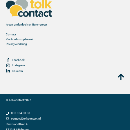
is een onderdeel van
Berengroep
Contact
Klacht of compliment
Privacyverklaring
Facebook
Instagram
LinkedIn
©
Tolkcontact
2026
030 304 00 38
contact@tolkcontact.nl
Rembrandtlaan 4
3723 BJ
Bilthoven