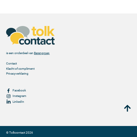
is een onderdeel van
Berengroep
Contact
Klacht of compliment
Privacyverklaring
Facebook
Instagram
LinkedIn
©
Tolkcontact
2026