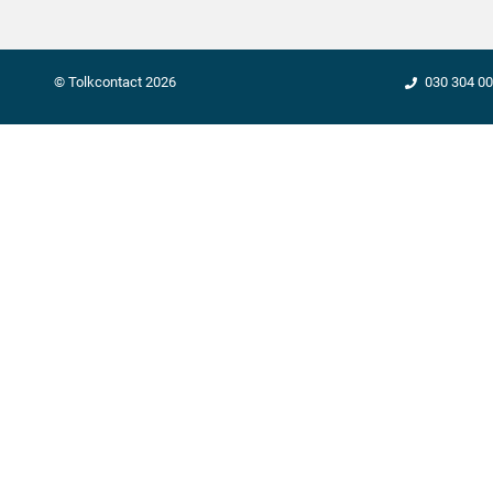
©
Tolkcontact
2026
030 304 00