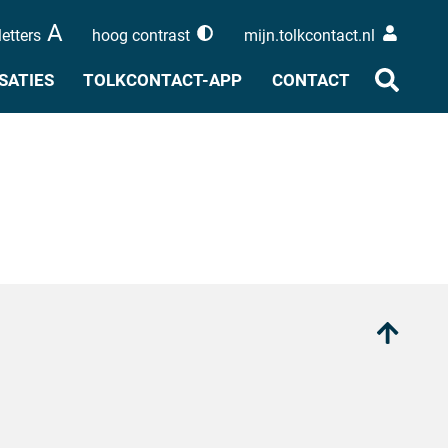
A
letters
hoog contrast
mijn.tolkcontact.nl
Naar
Menu
SATIES
TOLKCONTACT-APP
CONTACT
zoeken