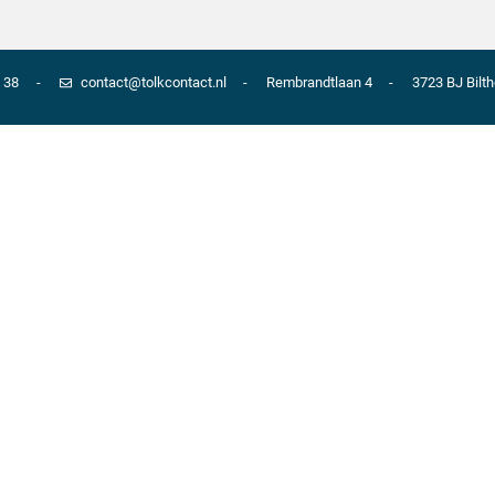
 38
contact@tolkcontact.nl
Rembrandtlaan 4
3723 BJ
Bilt