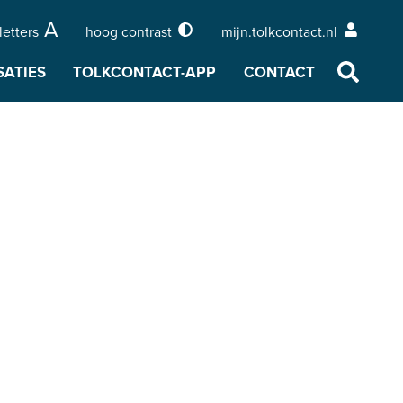
A
letters
hoog contrast
mijn.tolkcontact.nl
Menu
Naar
SATIES
TOLKCONTACT-APP
CONTACT
zoeken