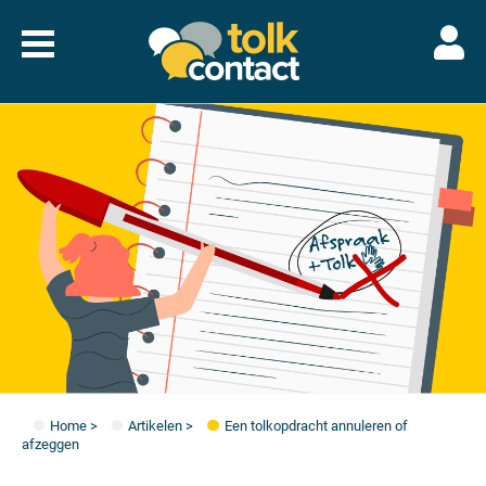
Naar
menu
Tolkcontact"/>
Home
>
Artikelen
>
Een tolkopdracht annuleren of
afzeggen