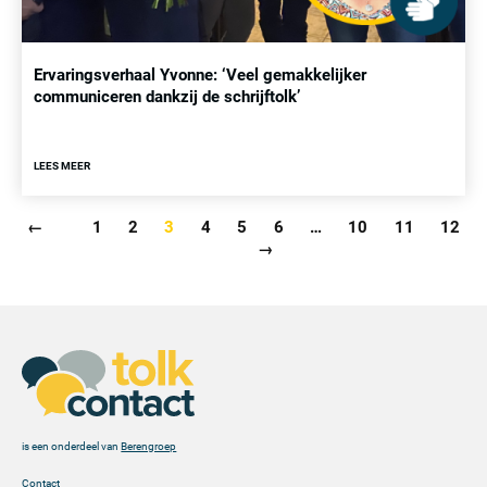
Ervaringsverhaal Yvonne: ‘Veel gemakkelijker
communiceren dankzij de schrijftolk’
LEES MEER
←
1
2
3
4
5
6
…
10
11
12
→
is een onderdeel van
Berengroep
Contact