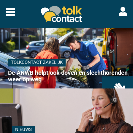
Naar
menu
Tolkcontact"/>
TOLKCONTACT ZAKELIJK
De ANWB helpt ook doven en slechthorenden
weer op weg
NIEUWS