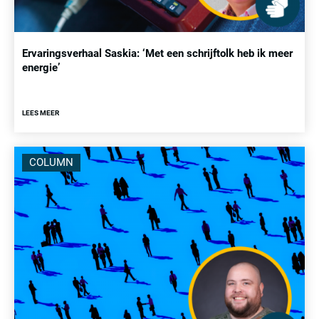
Ervaringsverhaal Saskia: ‘Met een schrijftolk heb ik meer
energie’
LEES MEER
COLUMN